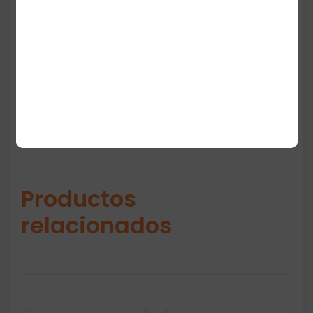
detalles de marca discretos y un estilo
limpio que combina fácilmente con jeans,
chinos o shorts.
Productos
relacionados