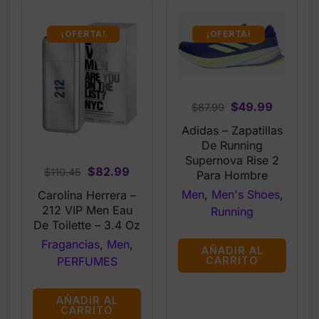
¡OFERTA!
¡OFERTA!
Original
Current
$
49.99
$
87.99
price
price
Adidas – Zapatillas
was:
is:
De Running
$87.99.
$49.99.
Supernova Rise 2
Original
Current
$
82.99
$
110.45
Para Hombre
price
price
Men
,
Men's Shoes
,
Carolina Herrera –
was:
is:
212 VIP Men Eau
Running
$110.45.
$82.99.
De Toilette – 3.4 Oz
Fragancias
,
Men
,
AÑADIR AL
PERFUMES
CARRITO
AÑADIR AL
CARRITO