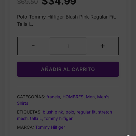
$
34.99
$
69.50
price
price
Polo Tommy Hilfiger Blush Pink Regular Fit.
was:
is:
Talla L.
$69.50.
$34.99.
franela
-
+
Tommy
Hilfiger
Polo
AÑADIR AL CARRITO
Blush
Pink
Regular
Fit
CATEGORÍAS:
franela
,
HOMBRES
,
Men
,
Men's
Stretch
Shirts
Mesh
ETIQUETAS:
blush pink
,
polo
,
regular fit
,
stretch
–
mesh
,
talla L
,
tommy hilfiger
Talla
MARCA:
Tommy Hilfiger
L
cantidad