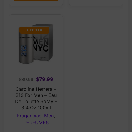
¡OFERTA!
Original
Current
$
79.99
$
89.99
price
price
Carolina Herrera –
was:
is:
212 For Men – Eau
$89.99.
$79.99.
De Toilette Spray –
3.4 Oz 100ml
Fragancias
,
Men
,
PERFUMES