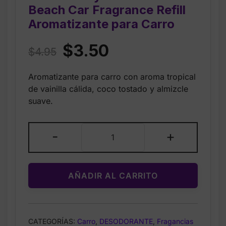
Beach Car Fragrance Refill
Aromatizante para Carro
Original
Current
$
3.50
$
4.95
price
price
Aromatizante para carro con aroma tropical
was:
is:
de vainilla cálida, coco tostado y almizcle
$4.95.
$3.50.
suave.
Bath
-
+
&
Body
Works
AÑADIR AL CARRITO
Tiki
Beach
Car
Fragrance
CATEGORÍAS:
Carro
,
DESODORANTE
,
Fragancias
Refill