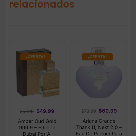
relacionados
¡OFERTA!
¡OFERTA!
Original
Current
Original
Current
$
60.99
$
49.99
$
73.99
$
57.99
price
price
price
price
Ariana Grande
Amber Oud Gold
was:
is:
was:
is:
Thank U, Next 2.0 –
999.9 – Edición
$73.99.
$60.99.
$57.99.
$49.99.
Eau De Parfum Para
Dubai Por Al