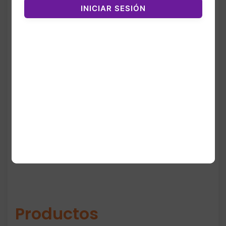
fragancia combina vainilla cálida, almizcle
INICIAR SESIÓN
suave, orquídeas y coco tostado, creando
un ambiente playero y acogedor dentro del
vehículo.
Cada refill dura entre 4 y 6 semanas y se
utiliza con cualquier Car Fragrance Holder
de la marca. Es ideal para quienes buscan
un aroma dulce, veraniego y con un toque
de coco tropical.
Productos