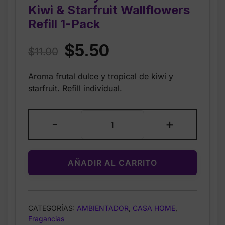
Kiwi & Starfruit Wallflowers
Refill 1-Pack
Original
Current
$
5.50
$
11.00
price
price
Aroma frutal dulce y tropical de kiwi y
was:
is:
starfruit. Refill individual.
$11.00.
$5.50.
Bath
-
+
&
Body
Works
AÑADIR AL CARRITO
Sweet
Kiwi
&
Starfruit
CATEGORÍAS:
AMBIENTADOR
,
CASA HOME
,
Wallflowers
Fragancias
Refill