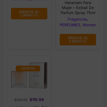
Haramain Para
Mujer – Extrait De
AÑADIR AL
Parfum Spray 75ml
CARRITO
Fragancias
,
PERFUMES
,
Women
AÑADIR AL
CARRITO
¡OFERTA!
Original
Current
$
115.99
$
125.00
price
price