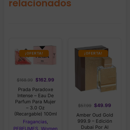
relacionados
¡OFERTA!
¡OFERTA!
Original
Current
$
162.99
$
168.99
price
price
Prada Paradoxe
was:
is:
Intense – Eau De
$168.99.
$162.99.
Parfum Para Mujer
Original
Current
$
49.99
$
57.99
– 3.0 Oz
price
price
(Recargable) 100ml
Amber Oud Gold
was:
is:
999.9 – Edición
Fragancias
,
$57.99.
$49.99.
Dubai Por Al
PERFUMES
,
Women