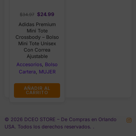
Original
Current
$
24.99
$
34.97
price
price
Adidas Premium
was:
is:
Mini Tote
$34.97.
$24.99.
Crossbody – Bolso
Mini Tote Unisex
Con Correa
Ajustable
Accesorios
,
Bolso
Cartera
,
MUJER
AÑADIR AL
CARRITO
© 2026 DCEO STORE – De Compras en Orlando
USA. Todos los derechos reservados. .