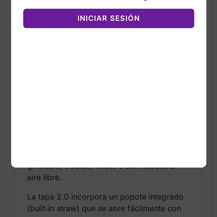
Descripción
Valoraciones (0)
INICIAR SESIÓN
La Stanley IceFlow Flip Straw Bottle de
50oz con tapa 2.0 es una de las botellas
más avanzadas de la marca, diseñada para
mantener tus bebidas frías durante horas
gracias a su tecnología AeroLight, que la
hace hasta 33% más ligera que las botellas
de acero tradicionales. Su aislamiento de
acero inoxidable mantiene el agua helada
incluso en días calurosos, ideal para
gimnasio, trabajo, viajes o actividades al
aire libre.
La tapa 2.0 incorpora un popote integrado
(built‑in straw) que se abre fácilmente con