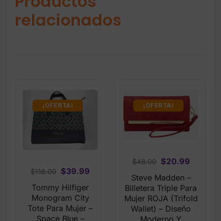
Productos
relacionados
¡OFERTA!
¡OFERTA!
Original
Current
$
20.99
$
48.00
Original
Current
$
39.99
$
118.00
price
price
Steve Madden –
price
price
was:
is:
Tommy Hilfiger
Billetera Triple Para
was:
is:
$48.00.
$20.99.
Monogram City
Mujer ROJA (Trifold
$118.00.
$39.99.
Tote Para Mujer –
Wallet) – Diseño
Space Blue –
Moderno Y