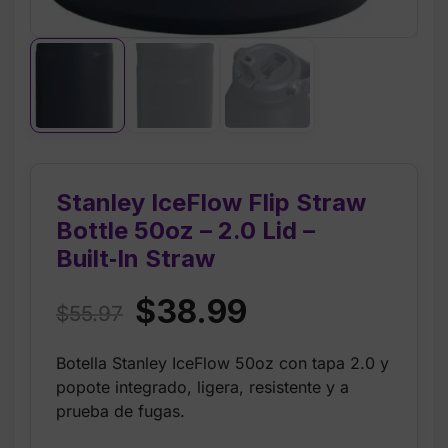
Stanley IceFlow Flip Straw
Bottle 50oz – 2.0 Lid –
Built‑In Straw
Original
Current
$
38.99
$
55.97
price
price
Botella Stanley IceFlow 50oz con tapa 2.0 y
was:
is:
popote integrado, ligera, resistente y a
$55.97.
$38.99.
prueba de fugas.