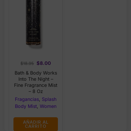
Original
Current
$
8.00
$
18.95
price
price
Bath & Body Works
was:
is:
Into The Night –
$18.95.
$8.00.
Fine Fragrance Mist
– 8 Oz
Fragancias
,
Splash
Body Mist
,
Women
AÑADIR AL
CARRITO