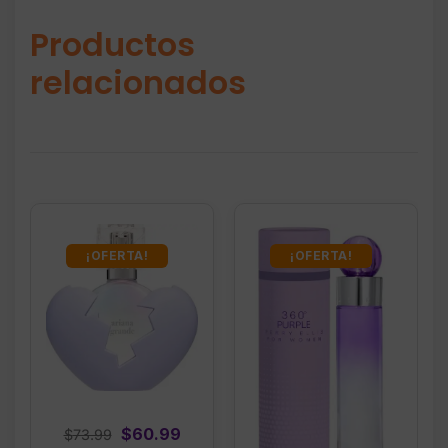
Productos
relacionados
¡OFERTA!
¡OFERTA!
Original
Current
$
60.99
$
73.99