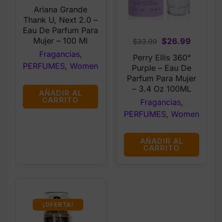
price
price
Ariana Grande
was:
is:
Thank U, Next 2.0 –
$73.99.
$60.99.
Eau De Parfum Para
Original
Current
Mujer – 100 Ml
$
26.99
$
33.99
price
price
Fragancias
,
Perry Ellis 360°
was:
is:
PERFUMES
,
Women
Purple – Eau De
$33.99.
$26.99.
Parfum Para Mujer
– 3.4 Oz 100ML
AÑADIR AL
CARRITO
Fragancias
,
PERFUMES
,
Women
AÑADIR AL
CARRITO
¡OFERTA!