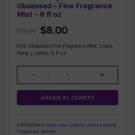
Obsessed – Fine Fragrance
Mist – 8 fl oz
Original
Current
$
8.00
$
18.95
price
price
Pink Obsessed Fine Fragrance Mist. Dulce,
was:
is:
floral y cálido. 8 fl oz.
$18.95.
$8.00.
Bath
-
+
&
Body
Works
AÑADIR AL CARRITO
Pink
Obsessed
–
Fine
CATEGORÍAS:
body care
,
Creams
,
crema corporal
,
Fragrance
Fragancias
,
Women
Mist