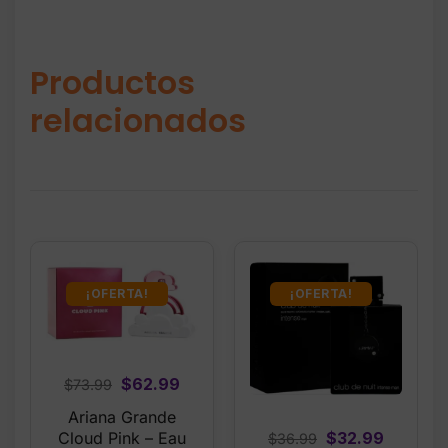
Productos
relacionados
¡OFERTA!
¡OFERTA!
Original
Current
$
62.99
$
73.99
price
price
Ariana Grande
was:
is:
Original
Current
$
32.99
Cloud Pink – Eau
$
36.99