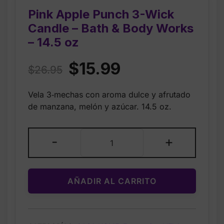
Pink Apple Punch 3-Wick
Candle – Bath & Body Works
– 14.5 oz
Original
Current
$
15.99
$
26.95
price
price
Vela 3‑mechas con aroma dulce y afrutado
was:
is:
de manzana, melón y azúcar. 14.5 oz.
$26.95.
$15.99.
Pink
-
+
Apple
Punch
3-
AÑADIR AL CARRITO
Wick
Candle
–
Bath