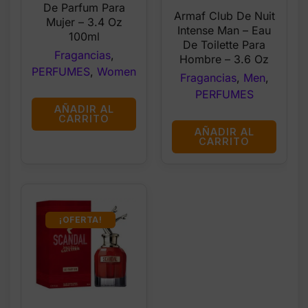
$73.99.
$62.99.
De Parfum Para
price
price
Armaf Club De Nuit
Mujer – 3.4 Oz
was:
is:
Intense Man – Eau
100ml
$36.99.
$32.99.
De Toilette Para
Fragancias
,
Hombre – 3.6 Oz
PERFUMES
,
Women
Fragancias
,
Men
,
PERFUMES
AÑADIR AL
CARRITO
AÑADIR AL
CARRITO
¡OFERTA!