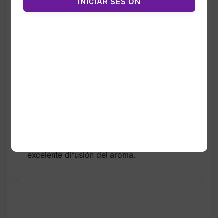
INICIAR SESIÓN
que transforma cualquier espacio en un
ambiente alegre y refrescante. Su fragancia
está inspirada en un “party punch” dulce y
ácido, creando una experiencia olfativa
jugosa y energizante.
La mezcla combina manzanas crujientes,
melón soleado y cristales de azúcar,
logrando un aroma brillante y perfecto para
cocinas, salas o áreas donde se desee un
toque frutal intenso. Su fórmula de cera
premium y sus tres mechas libres de plomo
garantizan una combustión uniforme y una
excelente difusión del aroma.