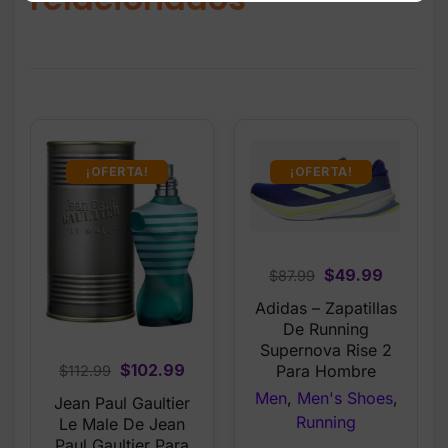
¡OFERTA!
¡OFERTA!
Original
Current
$
49.99
$
87.99
price
price
Adidas – Zapatillas
was:
is:
De Running
$87.99.
$49.99.
Supernova Rise 2
Original
Current
$
102.99
Para Hombre
$
112.99
price
price
Men
,
Men's Shoes
,
Jean Paul Gaultier
was:
is:
Running
Le Male De Jean
$112.99.
$102.99.
Paul Gaultier Para