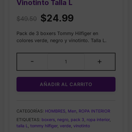
Vinotinto Talla L
Original
Current
$
24.99
$
49.50
price
price
Pack de 3 boxers Tommy Hilfiger en
was:
is:
colores verde, negro y vinotinto. Talla L.
$49.50.
$24.99.
Pack
-
+
3
Boxers
Tommy
AÑADIR AL CARRITO
Hilfiger
Verde
Negro
Vinotinto
CATEGORÍAS:
HOMBRES
,
Men
,
ROPA INTERIOR
Talla
ETIQUETAS:
boxers
,
negro
,
pack 3
,
ropa interior
,
L
talla L
,
tommy hilfiger
,
verde
,
vinotinto
cantidad