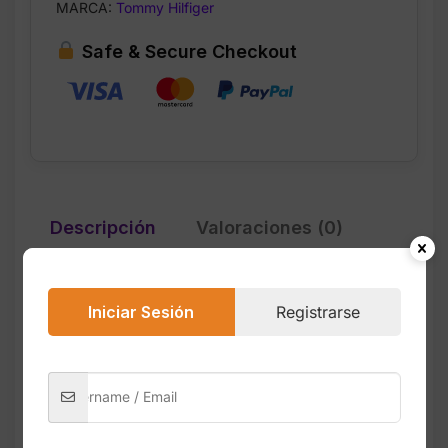
MARCA:
Tommy Hilfiger
Safe & Secure Checkout
Descripción
Valoraciones (0)
Iniciar Sesión
Registrarse
El Pack 3 Boxers Tommy Hilfiger ofrece
comodidad, estilo y soporte diario gracias a
su confección en algodón suave con
mezcla elástica. Cada boxer presenta
cintura elástica con el icónico logo de
Tommy Hilfiger y un ajuste ceñido que