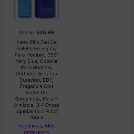
Original
Current
$
26.99
$
38.99
price
price
Perry Ellis Eau De
was:
is:
Toilette En Espray
$38.99.
$26.99.
Para Hombre, 360°
Very Blue, Colonia
Para Hombre,
Perfume De Larga
Duración, EDT,
Fragancia Con
Notas De
Bergamota, Pera Y
Almizcle, 3.4 Onzas
Líquidas (3.4 Fl Oz)
100ml
Fragancias
,
Men
,
PERFUMES