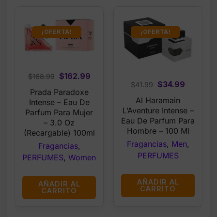
¡OFERTA!
¡OFERTA!
Original
Current
$
162.99
$
168.99
Original
Current
$
34.99
$
41.99
price
price
Prada Paradoxe
price
price
was:
is:
Al Haramain
Intense – Eau De
was:
is:
$168.99.
$162.99.
L’Aventure Intense –
Parfum Para Mujer
$41.99.
$34.99.
Eau De Parfum Para
– 3.0 Oz
Hombre – 100 Ml
(Recargable) 100ml
Fragancias
,
Men
,
Fragancias
,
PERFUMES
PERFUMES
,
Women
AÑADIR AL
AÑADIR AL
CARRITO
CARRITO