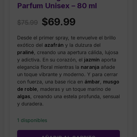
Parfum Unisex – 80 ml
Original
Current
$
69.99
$
75.99
price
price
Desde el primer spray, te envuelve el brillo
was:
is:
exótico del
azafrán
y la dulzura del
$75.99.
$69.99.
praliné
, creando una apertura cálida, lujosa
y adictiva. En su corazón, el
jazmín
aporta
elegancia floral mientras la
naranja
añade
un toque vibrante y moderno. Y para cerrar
con fuerza, una base rica en
ámbar
,
musgo
de roble
, maderas y un toque marino de
algas
, creando una estela profunda, sensual
y duradera.
1 disponibles