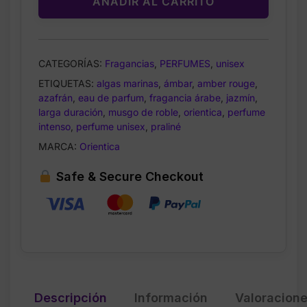
AÑADIR AL CARRITO
CATEGORÍAS:
Fragancias
,
PERFUMES
,
unisex
ETIQUETAS:
algas marinas
,
ámbar
,
amber rouge
,
azafrán
,
eau de parfum
,
fragancia árabe
,
jazmín
,
larga duración
,
musgo de roble
,
orientica
,
perfume
intenso
,
perfume unisex
,
praliné
MARCA:
Orientica
Safe & Secure Checkout
Descripción
Información
Valoracion