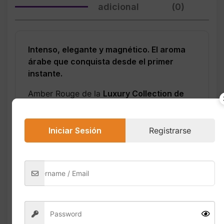
adicional
(0)
Intenso, elegante y magnético. El aroma
árabe que conquista desde el primer
instante.
Amber Rouge de la
Luxury Collection de
Orientica
es una fragancia creada para
quienes buscan un perfume sofisticado,
profundo y con una presencia inolvidable.
Iniciar Sesión
Registrarse
Un aroma unisex que combina notas
cálidas, dulces y amaderadas con un toque
especiado que lo hace irresistible.
Desde el primer spray, te envuelve el brillo
exótico del
azafrán
y la dulzura del
praliné
, creando una apertura cálida, lujosa
y adictiva. En su corazón, el
jazmín
aporta