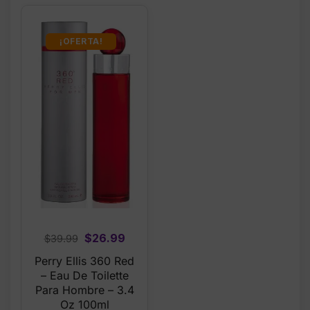
¡OFERTA!
Original
Current
$
26.99
$
39.99
price
price
Perry Ellis 360 Red
was:
is:
– Eau De Toilette
$39.99.
$26.99.
Para Hombre – 3.4
Oz 100ml