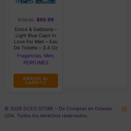
Original
Current
$
65.99
$
136.00
price
price
Dolce & Gabbana –
was:
is:
Light Blue Capri In
$136.00.
$65.99.
Love For Men – Eau
De Toilette – 3.4 Oz
Fragancias
,
Men
,
PERFUMES
AÑADIR AL
CARRITO
© 2026 DCEO STORE – De Compras en Orlando
USA. Todos los derechos reservados. .