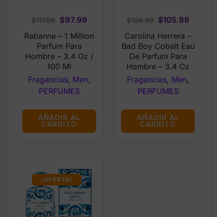
Original
Current
Original
Curren
$
97.99
$
105.99
$
117.99
$
125.99
price
price
price
price
Rabanne – 1 Million
Carolina Herrera –
was:
is:
was:
is:
Parfum Para
Bad Boy Cobalt Eau
$117.99.
$97.99.
$125.99.
$105.9
Hombre – 3.4 Oz /
De Parfum Para
100 Ml
Hombre – 3.4 Oz
Fragancias
,
Men
,
Fragancias
,
Men
,
PERFUMES
PERFUMES
AÑADIR AL
AÑADIR AL
CARRITO
CARRITO
¡OFERTA!