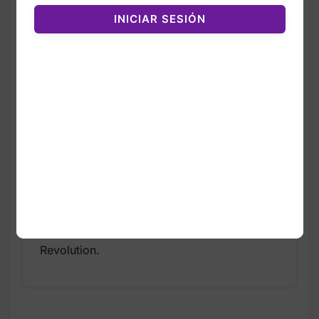
peso, manteniendo el compromiso
INICIAR SESIÓN
sostenible de Nike.
El modelo en color Midnight
Navy/Black/White/Pure Platinum combina un
diseño limpio con una pisada suave y
estable. Es un calzado ideal para
corredores principiantes o para uso diario
gracias a su amortiguación ligera y su suela
diseñada para tracción urbana.
El style code FB2207‑400 confirma la
autenticidad del modelo. Fabricados en
Indonesia y Vietnam, mantienen los
estándares de calidad de la línea
Revolution.