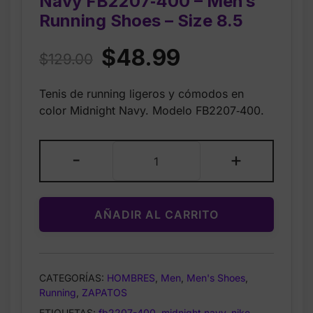
Navy FB2207‑400 – Men’s
Running Shoes – Size 8.5
Original
Current
$
48.99
$
129.00
price
price
Tenis de running ligeros y cómodos en
was:
is:
color Midnight Navy. Modelo FB2207‑400.
$129.00.
$48.99.
Nike
-
+
Revolution
7
Midnight
AÑADIR AL CARRITO
Navy
FB2207‑400
–
Men’s
CATEGORÍAS:
HOMBRES
,
Men
,
Men's Shoes
,
Running
Running
,
ZAPATOS
Shoes
ETIQUETAS:
fb2207-400
,
midnight navy
,
nike
,