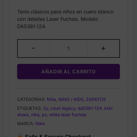
price
price
Tenis clásicos para niños en cuero blanco
was:
is:
con detalles Laser Fuchsia. Modelo
$65.00.
$34.99.
DA5381‑124.
Nike
-
+
Court
Legacy
PS
AÑADIR AL CARRITO
White
Laser
Fuchsia
DA5381-
CATEGORÍAS:
Niña
,
NINO / KIDS
,
ZAPATOS
124
ETIQUETAS:
3y
,
court legacy
,
da5381-124
,
kids
–
shoes
,
nike
,
ps
,
white laser fuchsia
Size
3Y
MARCA:
Nike
cantidad
Safe & Secure Checkout