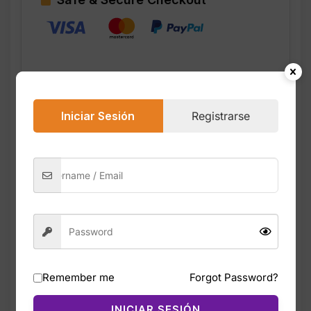
Iniciar Sesión
Registrarse
Descripción
Valoraciones (0)
El Nike Court Legacy PS ‘White Laser
Fuchsia’ es un modelo para niños que
combina estilo clásico con detalles
modernos. Su diseño en cuero blanco con
acentos Laser Fuchsia ofrece un look
limpio, deportivo y llamativo, ideal para uso
Remember me
Forgot Password?
diario o uniforme escolar con estilo.
INICIAR SESIÓN