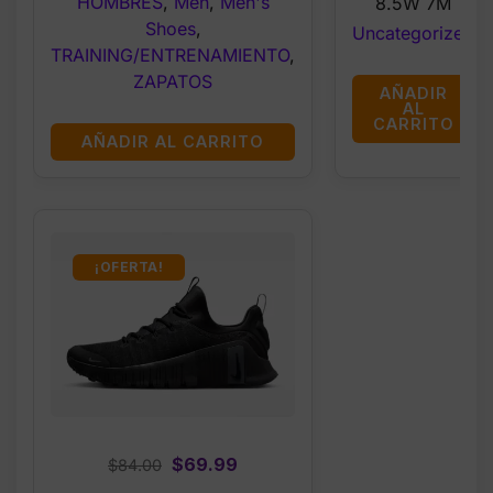
HOMBRES
,
Men
,
Men's
8.5W 7M
Shoes
,
Uncategorized
TRAINING/ENTRENAMIENTO
,
ZAPATOS
AÑADIR
AL
CARRITO
AÑADIR AL CARRITO
¡OFERTA!
Original
Current
$
69.99
$
84.00
price
price