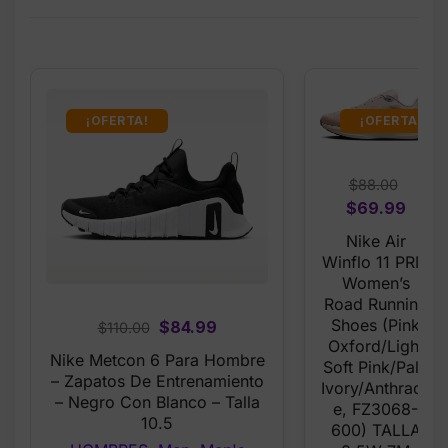
¡OFERTA!
¡OFERTA!
$
88.00
Original
Curr
$
69.99
price
price
Nike Air
was:
is:
Winflo 11 PRM
$88.00.
$69.
Women’s
Road Running
Shoes (Pink
Original
Current
$
84.99
$
110.00
Oxford/Light
price
price
Nike Metcon 6 Para Hombre
Soft Pink/Pale
was:
is:
– Zapatos De Entrenamiento
Ivory/Anthracit
$110.00.
$84.99.
– Negro Con Blanco – Talla
E, FZ3068-
10.5
600) TALLA