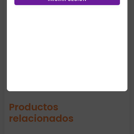
El modelo mantiene la estética tradicional
de la línea Court Legacy, con suela de
goma duradera y construcción cómoda
para el uso constante de los pequeños. Es
una opción versátil, resistente y con un
toque vibrante gracias al colorway Laser
Fuchsia.
Productos
relacionados