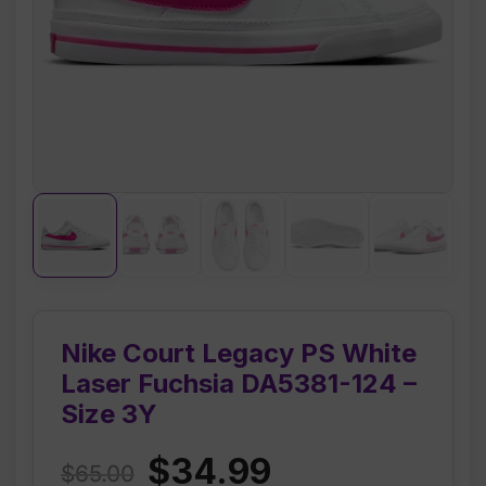
Nike Court Legacy PS White
Laser Fuchsia DA5381-124 –
Size 3Y
Original
Current
$
34.99
$
65.00