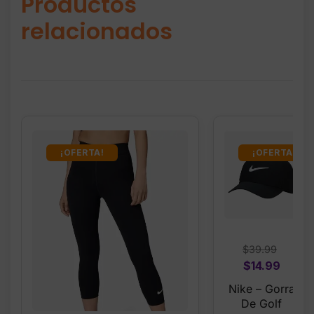
Productos
relacionados
¡OFERTA!
¡OFERTA!
$
39.99
Original
Curre
$
14.99
price
price
Nike – Gorra
was:
is:
De Golf