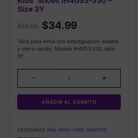
Kids’ Shoes IH4053-530 –
Size 3Y
Original
Current
$
34.99
$
65.00
price
price
Tenis para niños con amortiguación estable
was:
is:
y cierre rápido. Modelo IH4053‑530, talla
$65.00.
$34.99.
3Y.
Nike
-
+
Cosmic
Runner
Little
AÑADIR AL CARRITO
Kids’
Shoes
IH4053-
530
CATEGORÍAS:
Niña
,
NINO / KIDS
,
ZAPATOS
–