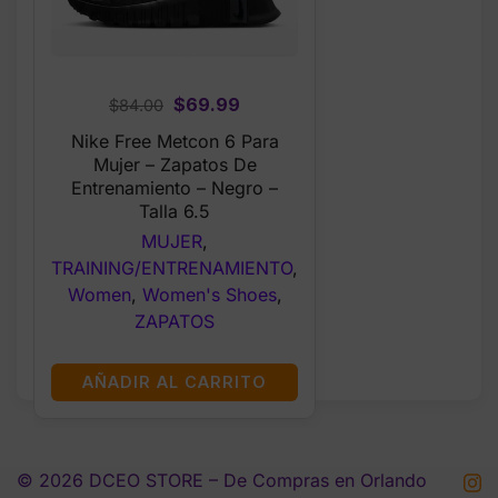
Original
Current
$
69.99
$
84.00
price
price
Nike Free Metcon 6 Para
was:
is:
Mujer – Zapatos De
$84.00.
$69.99.
Entrenamiento – Negro –
Talla 6.5
MUJER
,
TRAINING/ENTRENAMIENTO
,
Women
,
Women's Shoes
,
ZAPATOS
AÑADIR AL CARRITO
© 2026 DCEO STORE – De Compras en Orlando