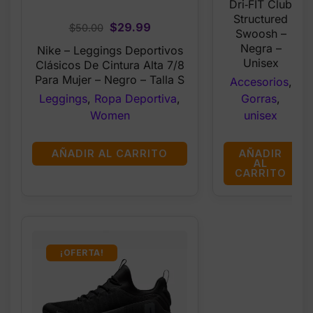
$39.99.
$14.99
Dri‑FIT Club
Structured
Original
Current
$
29.99
$
50.00
Swoosh –
price
price
Negra –
Nike – Leggings Deportivos
was:
is:
Unisex
Clásicos De Cintura Alta 7/8
$50.00.
$29.99.
Para Mujer – Negro – Talla S
Accesorios
,
Leggings
,
Ropa Deportiva
,
Gorras
,
Women
unisex
AÑADIR AL CARRITO
AÑADIR
AL
CARRITO
¡OFERTA!