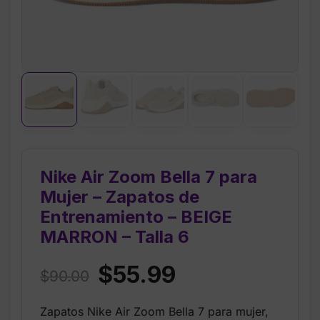
Nike Air Zoom Bella 7 para
Mujer – Zapatos de
Entrenamiento – BEIGE
MARRON – Talla 6
Original
Current
$
55.99
$
90.00
price
price
Zapatos Nike Air Zoom Bella 7 para mujer,