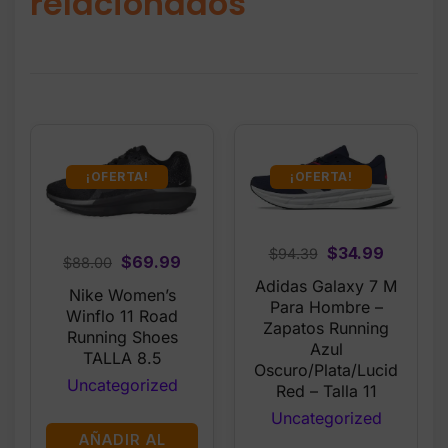
relacionados
¡OFERTA!
¡OFERTA!
Original
Current
$
34.99
$
94.39
Original
Current
$
69.99
$
88.00
price
price
price
price
Adidas Galaxy 7 M
Nike Women’s
was:
is:
Para Hombre –
was:
is:
Winflo 11 Road
$94.39.
$34.99.
Zapatos Running
$88.00.
$69.99.
Running Shoes
Azul
TALLA 8.5
Oscuro/Plata/Lucid
Uncategorized
Red – Talla 11
Uncategorized
AÑADIR AL