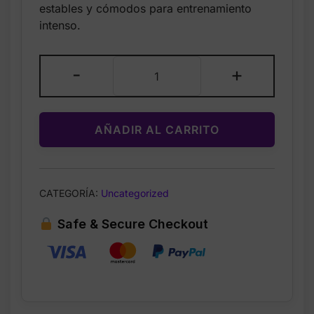
was:
is:
estables y cómodos para entrenamiento
$90.00.
$55.99.
intenso.
Nike
-
+
Air
Zoom
Bella
AÑADIR AL CARRITO
7
para
Mujer
–
CATEGORÍA:
Uncategorized
Zapatos
de
Safe & Secure Checkout
Entrenamiento
–
BEIGE
MARRON
–