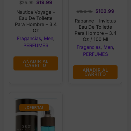
Original
Current
$
19.99
$
25.99
price
price
Original
Curren
$
102.99
$
150.45
Nautica Voyage –
was:
is:
price
price
Eau De Toilette
Rabanne – Invictus
$25.99.
$19.99.
Para Hombre – 3.4
was:
is:
Eau De Toilette
Oz
$150.45.
$102.9
Para Hombre – 3.4
Fragancias
,
Men
,
Oz / 100 Ml
PERFUMES
Fragancias
,
Men
,
PERFUMES
AÑADIR AL
CARRITO
AÑADIR AL
CARRITO
¡OFERTA!