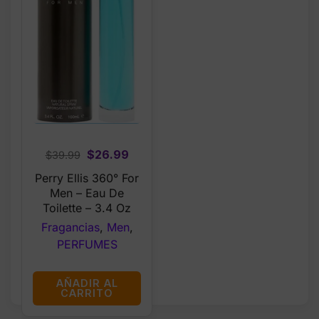
Original
Current
$
26.99
$
39.99
price
price
Perry Ellis 360° For
was:
is:
Men – Eau De
$39.99.
$26.99.
Toilette – 3.4 Oz
Fragancias
,
Men
,
PERFUMES
AÑADIR AL
CARRITO