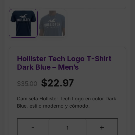
Hollister Tech Logo T-Shirt
Dark Blue – Men’s
Original
Current
$
22.97
$
35.00
price
price
Camiseta Hollister Tech Logo en color Dark
was:
is:
Blue, estilo moderno y cómodo.
$35.00.
$22.97.
Hollister
-
+
Tech