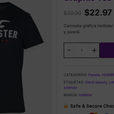
Original
$
22.97
$
30.00
price
Camiseta gráfica Hollister
was:
i
y juvenil.
$30.00.
Hollister
-
+
Co.
Cotton
Logo
Graphic
CATEGORÍAS:
franela
,
HOMB
Tee
ETIQUETAS:
Black
black beauty
,
cot
zalando
Beauty
cantidad
MARCA:
Hollister
Safe & Secure Che