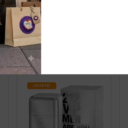
nados
¡OFERTA!