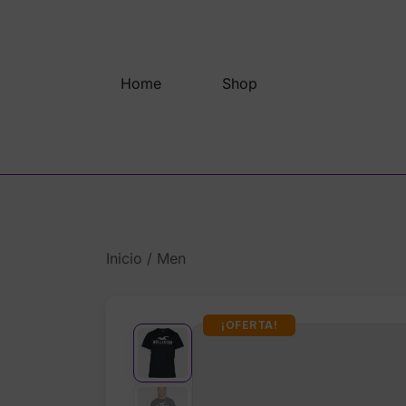
Saltar
al
contenido
Home
Shop
Inicio
/
Men
¡OFERTA!