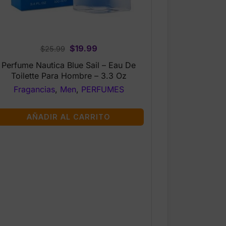
Original
Current
$
19.99
$
25.99
price
price
Perfume Nautica Blue Sail – Eau De
was:
is:
Toilette Para Hombre – 3.3 Oz
$25.99.
$19.99.
Fragancias
,
Men
,
PERFUMES
AÑADIR AL CARRITO