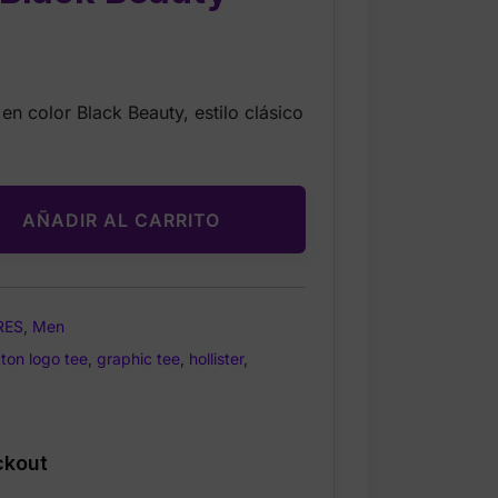
Current
price
 en color Black Beauty, estilo clásico
s:
$22.97.
AÑADIR AL CARRITO
RES
,
Men
ton logo tee
,
graphic tee
,
hollister
,
ckout