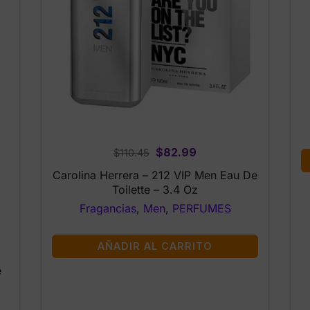
Original
Current
$
82.99
$
110.45
price
price
Carolina Herrera – 212 VIP Men Eau De
was:
is:
Toilette – 3.4 Oz
$110.45.
$82.99.
Fragancias
,
Men
,
PERFUMES
AÑADIR AL CARRITO
e