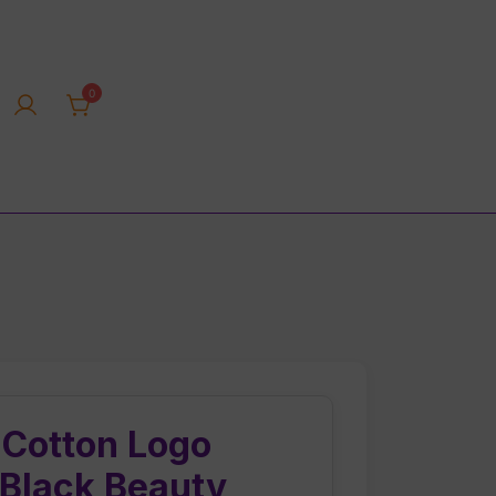
0
rica tienda online
. Cotton Logo
 Black Beauty