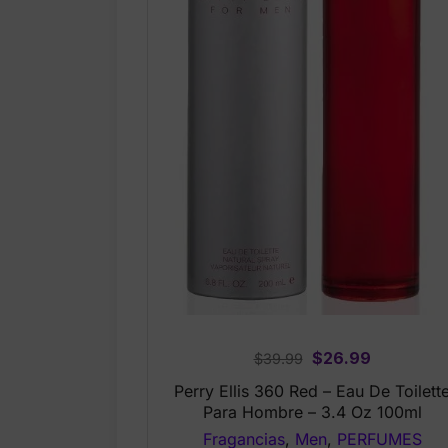
Original
Current
$
26.99
$
39.99
price
price
Perry Ellis 360 Red – Eau De Toilett
was:
is:
Para Hombre – 3.4 Oz 100ml
$39.99.
$26.99.
Fragancias
,
Men
,
PERFUMES