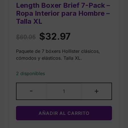
Length Boxer Brief 7-Pack –
Ropa Interior para Hombre –
Talla XL
Original
Current
$
32.97
$
69.95
price
price
Paquete de 7 bóxers Hollister clásicos,
was:
is:
cómodos y elásticos. Talla XL.
$69.95.
$32.97.
2 disponibles
Hollister
-
+
Men’s
Classic
Length
AÑADIR AL CARRITO
Boxer
Brief
7-