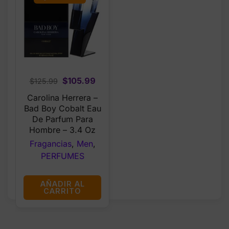
Original
Current
$
105.99
$
125.99
price
price
Carolina Herrera –
was:
is:
Bad Boy Cobalt Eau
$125.99.
$105.99.
De Parfum Para
Hombre – 3.4 Oz
Fragancias
,
Men
,
PERFUMES
AÑADIR AL
CARRITO