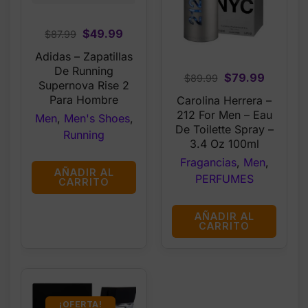
Original
Current
$
49.99
$
87.99
price
price
Adidas – Zapatillas
was:
is:
De Running
Original
Current
$
79.99
$
89.99
$87.99.
$49.99.
Supernova Rise 2
price
price
Para Hombre
Carolina Herrera –
was:
is:
212 For Men – Eau
Men
,
Men's Shoes
,
$89.99.
$79.99.
De Toilette Spray –
Running
3.4 Oz 100ml
Fragancias
,
Men
,
AÑADIR AL
PERFUMES
CARRITO
AÑADIR AL
CARRITO
¡OFERTA!