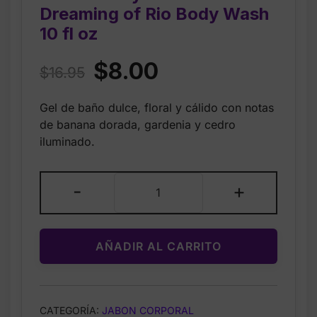
Dreaming of Rio Body Wash
10 fl oz
Original
Current
$
8.00
$
16.95
price
price
Gel de baño dulce, floral y cálido con notas
was:
is:
de banana dorada, gardenia y cedro
$16.95.
$8.00.
iluminado.
Bath
-
+
&
Body
Works
AÑADIR AL CARRITO
Dreaming
of
Rio
Body
CATEGORÍA:
JABON CORPORAL
Wash