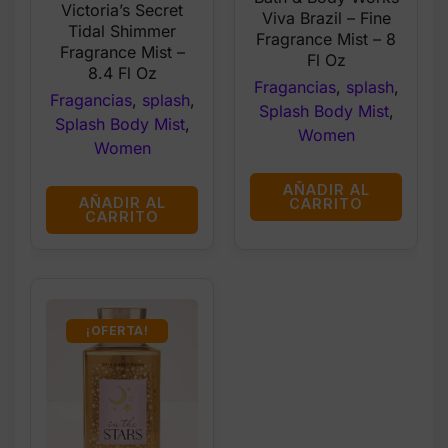
Victoria’s Secret
was:
is:
Viva Brazil – Fine
was:
is:
Tidal Shimmer
$17.95.
$8.00.
Fragrance Mist – 8
$19.95.
$8.00.
Fragrance Mist –
Fl Oz
8.4 Fl Oz
Fragancias
,
splash
,
Fragancias
,
splash
,
Splash Body Mist
,
Splash Body Mist
,
Women
Women
AÑADIR AL
AÑADIR AL
CARRITO
CARRITO
¡OFERTA!