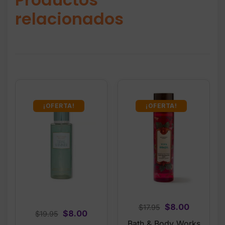
relacionados
¡OFERTA!
¡OFERTA!
Original
Current
$
8.00
$
17.95
Original
Current
$
8.00
$
19.95
price
price
Bath & Body Works
price
price