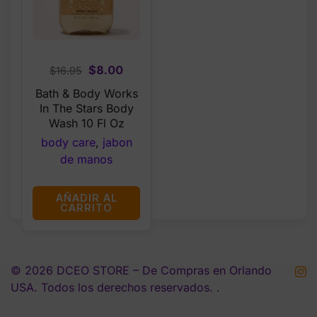
Original
Current
$
8.00
$
16.95
price
price
Bath & Body Works
was:
is:
In The Stars Body
$16.95.
$8.00.
Wash 10 Fl Oz
body care
,
jabon
de manos
AÑADIR AL
CARRITO
© 2026 DCEO STORE – De Compras en Orlando
USA. Todos los derechos reservados. .