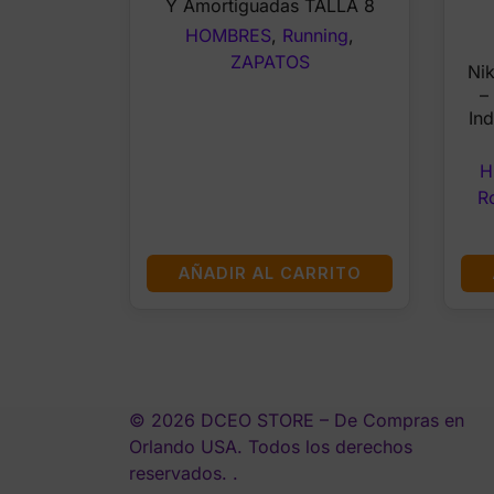
Y Amortiguadas TALLA 8
HOMBRES
,
Running
,
ZAPATOS
Nik
–
Ind
H
R
AÑADIR AL CARRITO
© 2026 DCEO STORE – De Compras en
Orlando USA. Todos los derechos
reservados. .