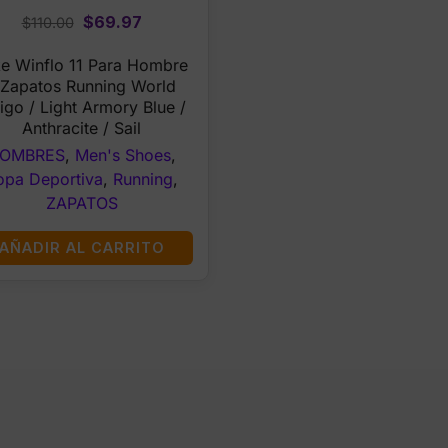
Original
Current
$
69.97
$
110.00
price
price
e Winflo 11 Para Hombre
was:
is:
 Zapatos Running World
$110.00.
$69.97.
igo / Light Armory Blue /
Anthracite / Sail
OMBRES
,
Men's Shoes
,
opa Deportiva
,
Running
,
ZAPATOS
AÑADIR AL CARRITO