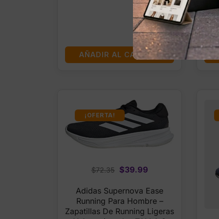
AÑADIR AL CARRITO
¡OFERTA!
Original
Current
$
39.99
$
72.35
price
price
Adidas Supernova Ease
was:
is:
Running Para Hombre –
$72.35.
$39.99.
Zapatillas De Running Ligeras