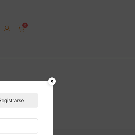
0
rica tienda online
nte
Registrarse