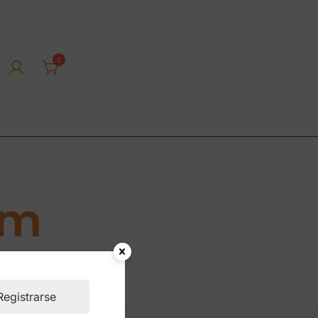
0
rica tienda online
um
Registrarse