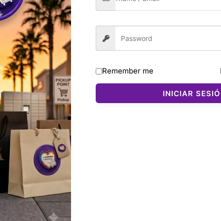
Remember me
INICIAR SESI