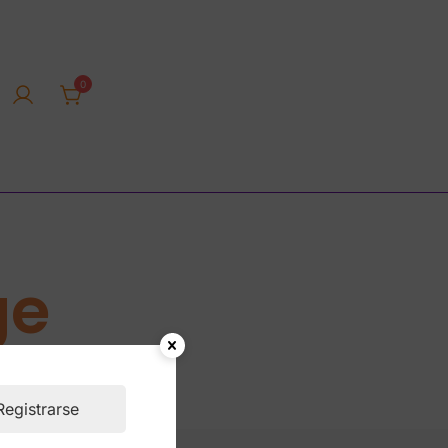
0
rica tienda online
ge
Registrarse