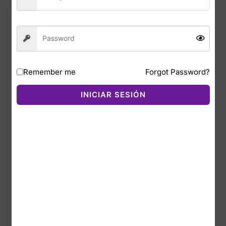
¡OFERTA!
Remember me
Forgot Password?
INICIAR SESIÓN
Original
Current
$
26.99
$
31.99
price
price