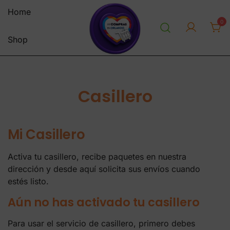
Saltar
Home
al
0
contenido
Shop
personal shopper envios a
decomprasenorlandousa.co
venezuela centro y sur america
m
tienda online
Casillero
Mi Casillero
Activa tu casillero, recibe paquetes en nuestra
dirección y desde aquí solicita sus envíos cuando
estés listo.
Aún no has activado tu casillero
Para usar el servicio de casillero, primero debes