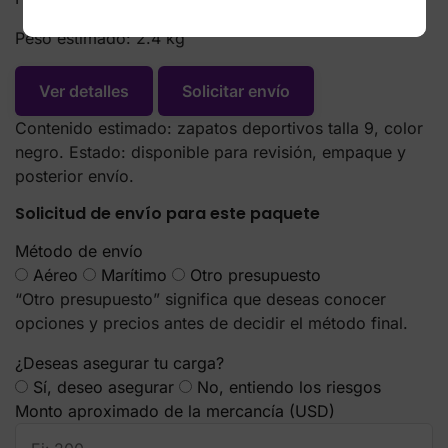
Peso estimado:
2.4 kg
Ver detalles
Solicitar envío
Contenido estimado: zapatos deportivos talla 9, color
negro. Estado: disponible para revisión, empaque y
posterior envío.
Solicitud de envío para este paquete
Método de envío
Aéreo
Marítimo
Otro presupuesto
“Otro presupuesto” significa que deseas conocer
opciones y precios antes de decidir el método final.
¿Deseas asegurar tu carga?
Sí, deseo asegurar
No, entiendo los riesgos
Monto aproximado de la mercancía (USD)