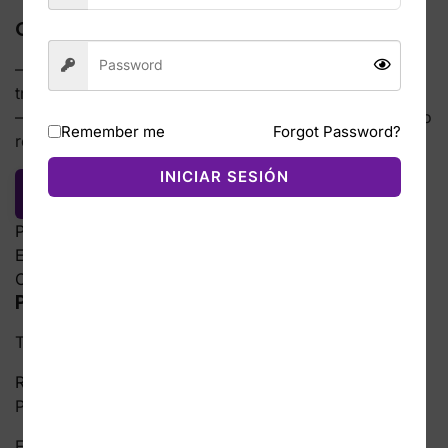
Opciones
– Puedes realizar
pre-alerta
de un paquete indicando
tracking y tienda (opcional).
– O simplemente esperar a que te notifiquemos cuando
Remember me
Forgot Password?
recibamos un paquete a tu nombre.
INICIAR SESIÓN
Registrar pre-alerta (próximamente)
Paquetes recibidos
1
En espera / revisión
0
Con solicitud de envío
0
Paquete #C-001234
Tracking: 1Z999AA10123456784
Recibido
Proveedor:
Amazon
Fecha de llegada:
10/01/2026