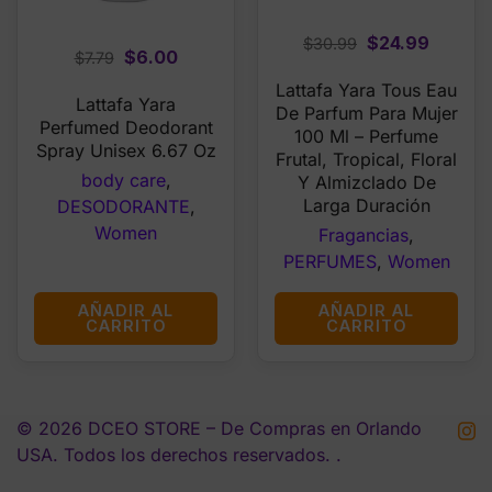
Original
Curren
$
24.99
$
30.99
Original
Current
$
6.00
$
7.79
price
price
price
price
Lattafa Yara Tous Eau
was:
is:
Lattafa Yara
was:
is:
De Parfum Para Mujer
$30.99.
$24.99
Perfumed Deodorant
$7.79.
$6.00.
100 Ml – Perfume
Spray Unisex 6.67 Oz
Frutal, Tropical, Floral
body care
,
Y Almizclado De
Larga Duración
DESODORANTE
,
Women
Fragancias
,
PERFUMES
,
Women
AÑADIR AL
AÑADIR AL
CARRITO
CARRITO
© 2026 DCEO STORE – De Compras en Orlando
USA. Todos los derechos reservados. .