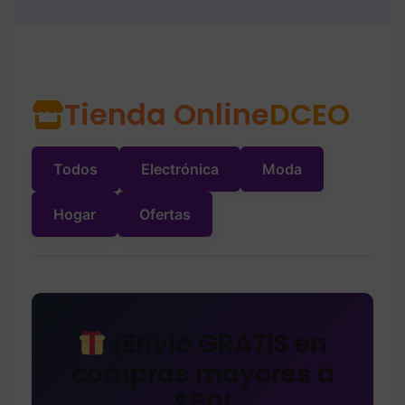
Tienda Online
DCEO
Todos
Electrónica
Moda
Hogar
Ofertas
¡Envío GRATIS en
compras mayores a
$50!