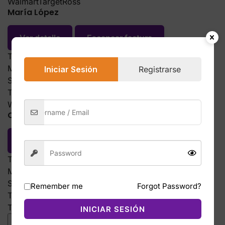
Ver detalle
Escanear factura
Tiendas en tanda
2
Monto inversión
$180.00
Saldo disponible
$300.00
Tiendas del día
Iniciar Sesión
Registrarse
Walmart
Ross
Carlos Ruiz
Ver detalle
Escanear factura
Tiendas en tanda
1
Monto inversión
$300.00
Saldo disponible
$500.00
Tiendas del día
Target
Remember me
Forgot Password?
INICIAR SESIÓN
Cliente:
[Cliente]