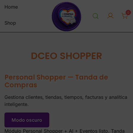
Saltar
Home
al
0
contenido
Shop
personal shopper envios a
decomprasenorlandousa.co
venezuela centro y sur america
m
tienda online
DCEO SHOPPER
Personal Shopper — Tanda de
Compras
Gestiona clientes, tiendas, tiempos, facturas y analítica
inteligente.
Modo oscuro
Clientes en tanda de compras