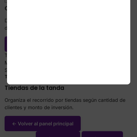
Detalle de tiendas, montos, tiempos, saldo y facturas
de este cliente.
← Volver a lista de clientes
Total tiendas hoy
0
Monto total inversión
$0.00
Saldo disponible
$0.00
Tiendas de este cliente hoy
Tiendas de la tanda
Organiza el recorrido por tiendas según cantidad de
clientes y monto de inversión.
← Volver al panel principal
Ordenar por:
Más clientes
Más monto